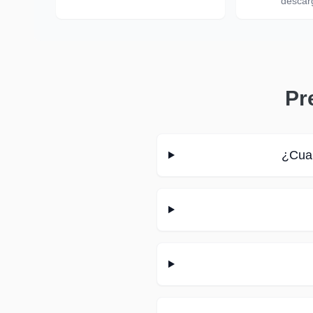
descar
Pr
¿Cual